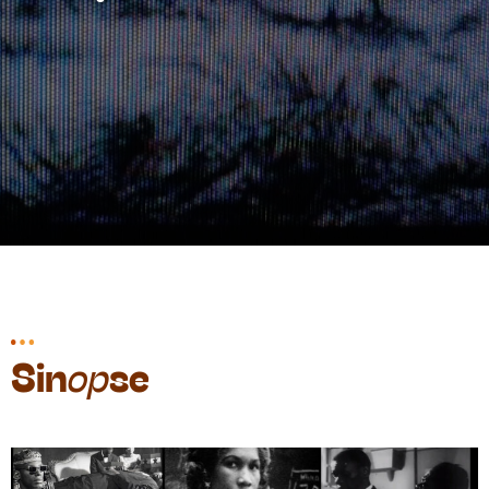
Sin
se
op