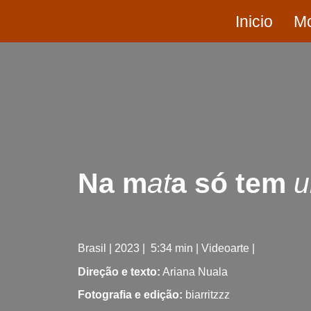
Inicio
Mo
Na m
at
a só tem
Brasil
|
2023
|
5:34
min | Videoarte |
Direção e texto:
Ariana Nuala
Fotografia e edição:
biarritzzz