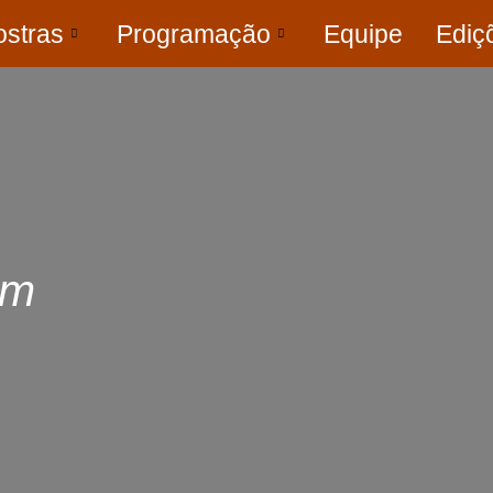
stras
Programação
Equipe
Ediç
um