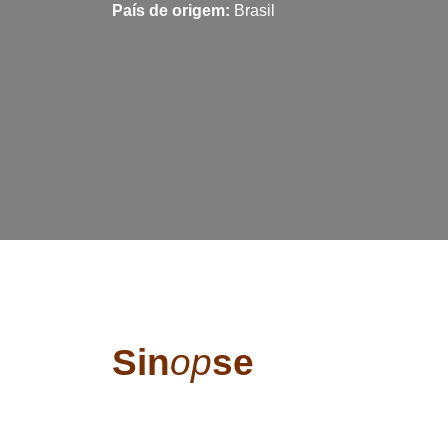
País de origem:
Brasil
Sin
op
se