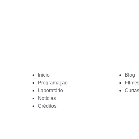
Menu
Inicio
Blog
Programação
FIlme
Laboratório
Curta
Notícias
Créditos
Acompanhe Nossas 