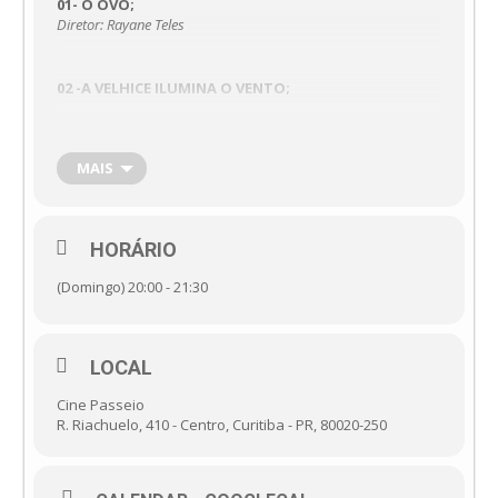
01- O OVO;
Diretor: Rayane Teles
02 -A VELHICE ILUMINA O VENTO;
03 – RAMAL;
MAIS
04 – LEMBRAR QUE A DOR NÃO É O ÚNICO JEITO DE
EXISTIR
HORÁRIO
Direção e roteirista: Waleff Dias
(Domingo) 20:00 - 21:30
05- MEU KOTA
Diretor e roteirista: Armando Lima
LOCAL
Cine Passeio
R. Riachuelo, 410 - Centro, Curitiba - PR, 80020-250